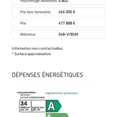
Pourcentage honoraires
4.80%
Prix hors honoraires
456 000 €
Prix
477 888 €
Réference
048-V781M
Information non contractuelles.
* Surface approximative
DÉPENSES ÉNERGÉTIQUES
consommation
logement très performant
(énergie
émissions
primaire)
34
KWh/m²
kgCO₂/m²
par an
par an