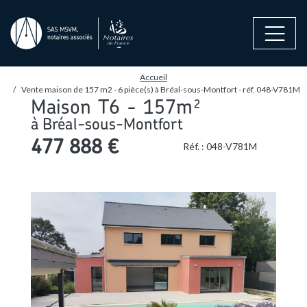
Aller au contenu principal
FIL D'ARIANE
Accueil
Vente maison de 157 m2 - 6 pièce(s) à Bréal-sous-Montfort - réf. 048-V781M
Maison
T
6
-
157m²
à
Bréal-sous-Montfort
477 888 €
Réf. :
048-V781M