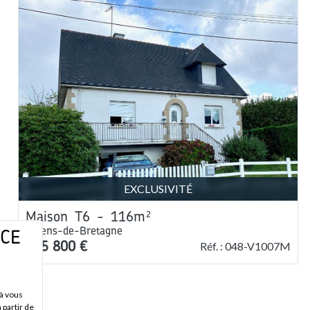
EXCLUSIVITÉ
Maison
T
6
-
116m²
à
Sens-de-Bretagne
 CE
235 800 €
Réf. :
048-V1007M
 à vous
partir de