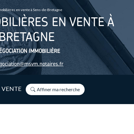
bilières en vente à Sens-de-Bretagne
ILIÈRES EN VENTE À
BRETAGNE
ÉGOCIATION IMMOBILIÈRE
gociation@msvm.notaires.fr
N VENTE
Affiner ma recherche