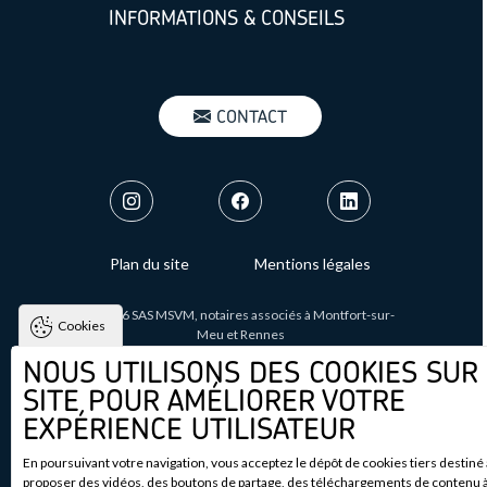
INFORMATIONS & CONSEILS
MENU : BOUTON CONTACT
CONTACT
MENU : SOCIAL NETWORKS
FOOTER : MENU
Plan du site
Mentions légales
©
2026
SAS MSVM, notaires associés à Montfort-sur-
Cookies
Meu et Rennes
NOUS UTILISONS DES COOKIES SUR
Tous droits réservés.
SITE POUR AMÉLIORER VOTRE
EXPÉRIENCE UTILISATEUR
Conçu par
En poursuivant votre navigation, vous acceptez le dépôt de cookies tiers destiné
proposer des vidéos, des boutons de partage, des téléchargements de contenu à 