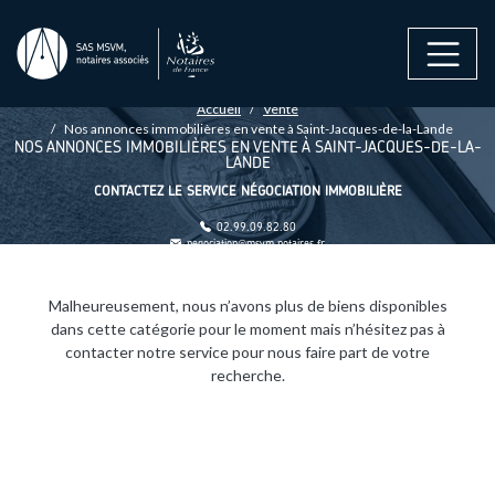
Aller au contenu principal
FIL D'ARIANE
Accueil
Vente
Nos annonces immobilières en vente à Saint-Jacques-de-la-Lande
NOS ANNONCES IMMOBILIÈRES EN VENTE À SAINT-JACQUES-DE-LA-
LANDE
CONTACTEZ LE SERVICE NÉGOCIATION IMMOBILIÈRE
02.99.09.82.80
negociation@msvm.notaires.fr
Malheureusement, nous n’avons plus de biens disponibles
dans cette catégorie pour le moment mais n’hésitez pas à
contacter notre service pour nous faire part de votre
recherche.