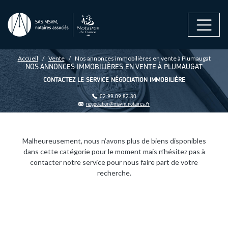
Aller au contenu principal
FIL D'ARIANE
Accueil
Vente
Nos annonces immobilières en vente à Plumaugat
NOS ANNONCES IMMOBILIÈRES EN VENTE À PLUMAUGAT
CONTACTEZ LE SERVICE NÉGOCIATION IMMOBILIÈRE
02.99.09.82.80
negociation@msvm.notaires.fr
Malheureusement, nous n’avons plus de biens disponibles
dans cette catégorie pour le moment mais n’hésitez pas à
contacter notre service pour nous faire part de votre
recherche.