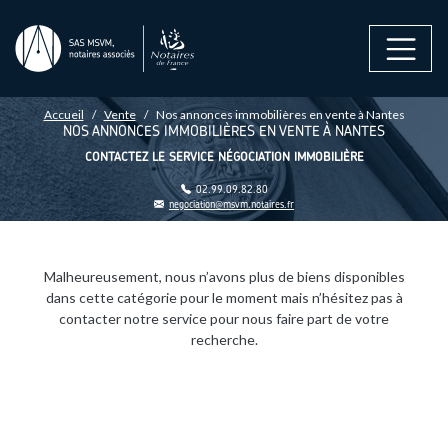
Aller au contenu principal
FIL D'ARIANE
Accueil
Vente
Nos annonces immobilières en vente à Nantes
NOS ANNONCES IMMOBILIÈRES EN VENTE À NANTES
CONTACTEZ LE SERVICE NÉGOCIATION IMMOBILIÈRE
02.99.09.82.80
negociation@msvm.notaires.fr
Malheureusement, nous n’avons plus de biens disponibles
dans cette catégorie pour le moment mais n’hésitez pas à
contacter notre service pour nous faire part de votre
recherche.