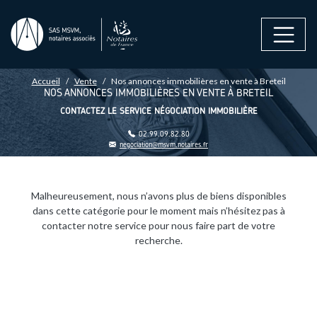
Aller au contenu principal
FIL D'ARIANE
Accueil
Vente
Nos annonces immobilières en vente à Breteil
NOS ANNONCES IMMOBILIÈRES EN VENTE À BRETEIL
CONTACTEZ LE SERVICE NÉGOCIATION IMMOBILIÈRE
02.99.09.82.80
negociation@msvm.notaires.fr
Malheureusement, nous n’avons plus de biens disponibles
dans cette catégorie pour le moment mais n’hésitez pas à
contacter notre service pour nous faire part de votre
recherche.