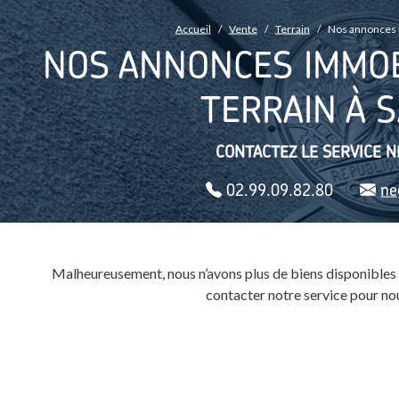
FIL D'ARIANE
Accueil
Vente
Terrain
Nos annonces i
NOS ANNONCES IMMOB
TERRAIN À 
CONTACTEZ LE SERVICE N
02.99.09.82.80
ne
Malheureusement, nous n’avons plus de biens disponibles 
contacter notre service pour nou