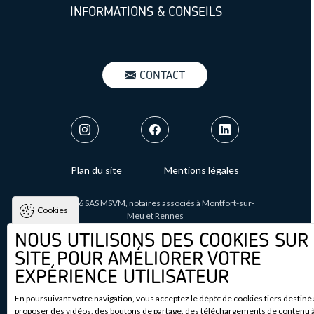
INFORMATIONS & CONSEILS
MENU : BOUTON CONTACT
CONTACT
MENU : SOCIAL NETWORKS
FOOTER : MENU
Plan du site
Mentions légales
©
2026
SAS MSVM, notaires associés à Montfort-sur-
Cookies
Meu et Rennes
NOUS UTILISONS DES COOKIES SUR
Tous droits réservés.
SITE POUR AMÉLIORER VOTRE
EXPÉRIENCE UTILISATEUR
Conçu par
En poursuivant votre navigation, vous acceptez le dépôt de cookies tiers destiné
proposer des vidéos, des boutons de partage, des téléchargements de contenu à 