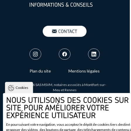
INFORMATIONS & CONSEILS
MENU : BOUTON CONTACT
CONTACT
MENU : SOCIAL NETWORKS
FOOTER : MENU
Plan du site
Mentions légales
©
2026
SAS MSVM, notaires associés à Montfort-sur-
Cookies
Meu et Rennes
NOUS UTILISONS DES COOKIES SUR
Tous droits réservés.
SITE POUR AMÉLIORER VOTRE
EXPÉRIENCE UTILISATEUR
Conçu par
En poursuivant votre navigation, vous acceptez le dépôt de cookies tiers destiné
proposer des vidéos, des boutons de partage, des téléchargements de contenu à 