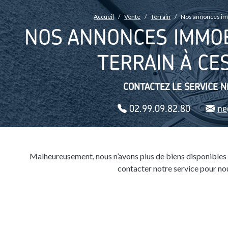
FIL D'ARIANE
Accueil
Vente
Terrain
Nos annonces imm
NOS ANNONCES IMMOB
TERRAIN À CE
CONTACTEZ LE SERVICE N
02.99.09.82.80
ne
Malheureusement, nous n’avons plus de biens disponibles 
contacter notre service pour nou