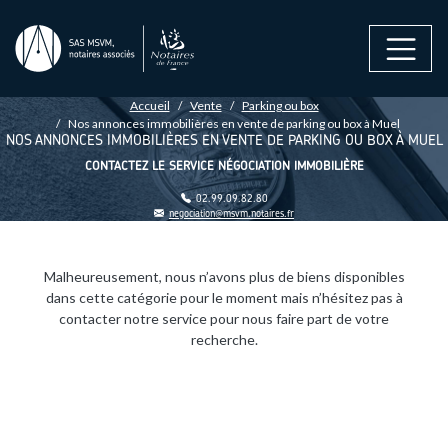
Aller au contenu principal
FIL D'ARIANE
Accueil
Vente
Parking ou box
Nos annonces immobilières en vente de parking ou box à Muel
NOS ANNONCES IMMOBILIÈRES EN VENTE DE PARKING OU BOX À MUEL
CONTACTEZ LE SERVICE NÉGOCIATION IMMOBILIÈRE
02.99.09.82.80
negociation@msvm.notaires.fr
Malheureusement, nous n’avons plus de biens disponibles
dans cette catégorie pour le moment mais n’hésitez pas à
contacter notre service pour nous faire part de votre
recherche.