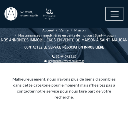
Aller au contenu principal
FIL D'ARIANE
Accueil
Vente
Maison
Nos annonces immobilières en vente de maison à Saint-Maugan
NOS ANNONCES IMMOBILIÈRES EN VENTE DE MAISON À SAINT-MAUGAN
CONTACTEZ LE SERVICE NÉGOCIATION IMMOBILIÈRE
02.99.09.82.80
negociation@msvm.notaires.fr
Malheureusement, nous n’avons plus de biens disponibles
dans cette catégorie pour le moment mais n’hésitez pas à
contacter notre service pour nous faire part de votre
recherche.