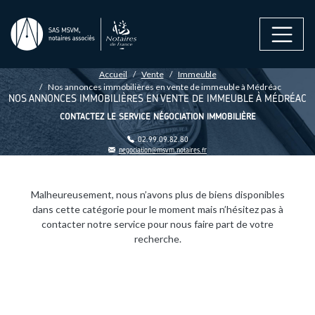
Aller au contenu principal
FIL D'ARIANE
Accueil
Vente
Immeuble
Nos annonces immobilières en vente de immeuble à Médréac
NOS ANNONCES IMMOBILIÈRES EN VENTE DE IMMEUBLE À MÉDRÉAC
CONTACTEZ LE SERVICE NÉGOCIATION IMMOBILIÈRE
02.99.09.82.80
negociation@msvm.notaires.fr
Malheureusement, nous n’avons plus de biens disponibles
dans cette catégorie pour le moment mais n’hésitez pas à
contacter notre service pour nous faire part de votre
recherche.