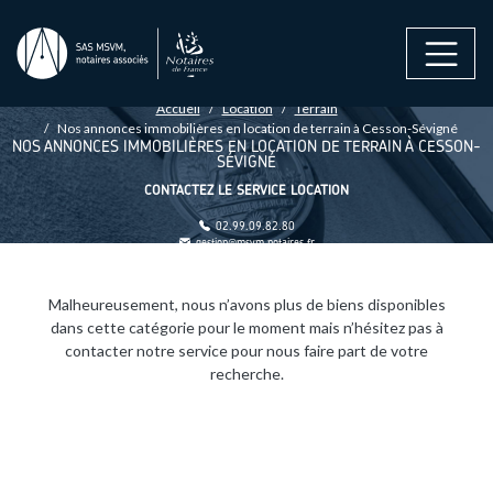
Aller au contenu principal
FIL D'ARIANE
Accueil
Location
Terrain
Nos annonces immobilières en location de terrain à Cesson-Sévigné
NOS ANNONCES IMMOBILIÈRES EN LOCATION DE TERRAIN À CESSON-
SÉVIGNÉ
CONTACTEZ LE SERVICE LOCATION
02.99.09.82.80
gestion@msvm.notaires.fr
Malheureusement, nous n’avons plus de biens disponibles
dans cette catégorie pour le moment mais n’hésitez pas à
contacter notre service pour nous faire part de votre
recherche.