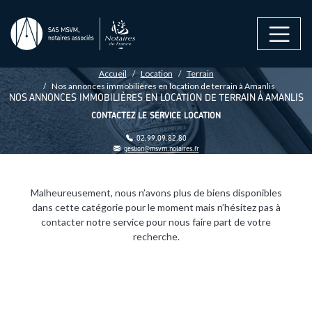
Aller au contenu principal
FIL D'ARIANE
Accueil
Location
Terrain
Nos annonces immobilières en location de terrain à Amanlis
NOS ANNONCES IMMOBILIÈRES EN LOCATION DE TERRAIN À AMANLIS
CONTACTEZ LE SERVICE LOCATION
02.99.09.82.80
gestion@msvm.notaires.fr
Malheureusement, nous n’avons plus de biens disponibles
dans cette catégorie pour le moment mais n’hésitez pas à
contacter notre service pour nous faire part de votre
recherche.