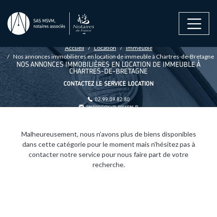
Aller au contenu principal
FIL D'ARIANE
Accueil
Location
Immeuble
Nos annonces immobilières en location de immeuble à Chartres-de-Bretagne
NOS ANNONCES IMMOBILIÈRES EN LOCATION DE IMMEUBLE À
CHARTRES-DE-BRETAGNE
CONTACTEZ LE SERVICE LOCATION
02.99.09.82.80
gestion@msvm.notaires.fr
Malheureusement, nous n’avons plus de biens disponibles
dans cette catégorie pour le moment mais n’hésitez pas à
contacter notre service pour nous faire part de votre
recherche.