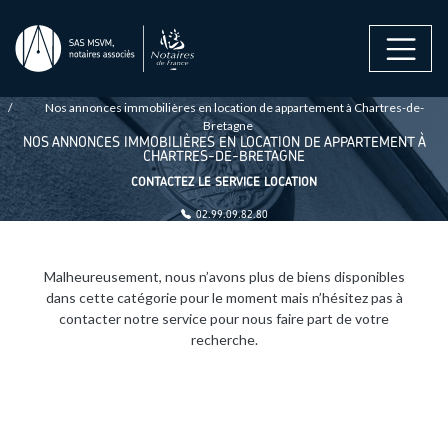
Aller au contenu principal
FIL D'ARIANE
Accueil
Location
Appartement
Nos annonces immobilières en location de appartement à Chartres-de-
Bretagne
NOS ANNONCES IMMOBILIÈRES EN LOCATION DE APPARTEMENT À
CHARTRES-DE-BRETAGNE
CONTACTEZ LE SERVICE LOCATION
02.99.09.82.80
gestion@msvm.notaires.fr
Malheureusement, nous n’avons plus de biens disponibles
dans cette catégorie pour le moment mais n’hésitez pas à
contacter notre service pour nous faire part de votre
recherche.