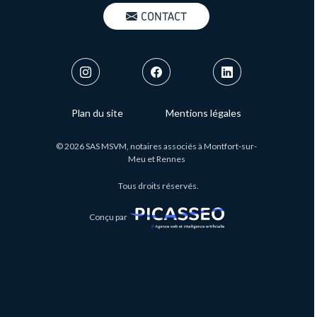
MENU : BOUTON CONTACT
CONTACT
MENU : SOCIAL NETWORKS
FOOTER : MENU
Plan du site
Mentions légales
©
2026
SAS MSVM, notaires associés à Montfort-sur-
Meu et Rennes
Tous droits réservés.
Conçu par