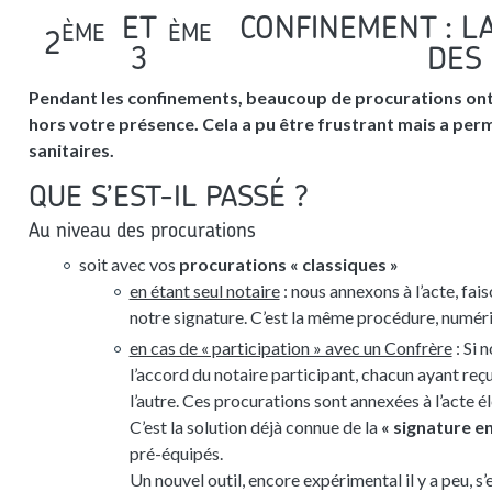
ET
CONFINEMENT : L
ÈME
ÈME
2
3
DES
Pendant les confinements, beaucoup de procurations ont é
hors votre présence. Cela a pu être frustrant mais a permi
sanitaires.
QUE S’EST-IL PASSÉ ?
Au niveau des procurations
soit avec vos
procurations « classiques »
en étant seul notaire
: nous annexons à l’acte, fa
notre signature. C’est la même procédure, numéris
en cas de « participation » avec un Confrère
: Si 
l’accord du notaire participant, chacun ayant reç
l’autre. Ces procurations sont annexées à l’acte 
C’est la solution déjà connue de la
« signature e
pré-équipés.
Un nouvel outil, encore expérimental il y a peu, s’e